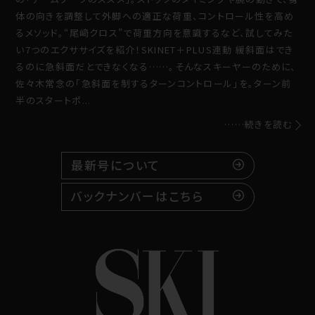
体の向きを調整して外脚への適正な荷重、コントロール性を高め
るメソッド。“尾﨑クロス”で荷重方向を意識するなど、試してみた
い7つのエクササイズを紹介！SKINET＋PLUS連動 緩斜面はでき
るのに急斜面だとできなくなる……。そんなスキーヤーのために、
佐々木常念の「急斜面を制するターンコントロール」を。ターン前
半のスタートポ...
……続きを読む
最新号について
バックナンバーはこちら