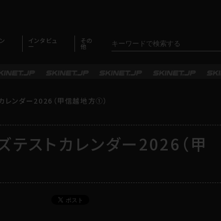
ン
インタビュ
その
ー
他
カレンダー2026（甲信越地方①）
ズテストカレンダー2026（甲