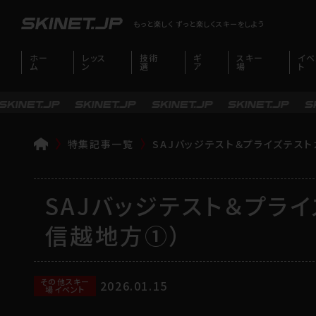
もっと楽しく ずっと楽しくスキーをしよう
ホー
レッス
技術
ギ
スキー
イベ
ム
ン
選
ア
場
ト
特集記事一覧
SAJバッジテスト＆プライズテスト
TOP
SAJバッジテスト＆プライ
信越地方①）
その他スキー
2026.01.15
場イベント