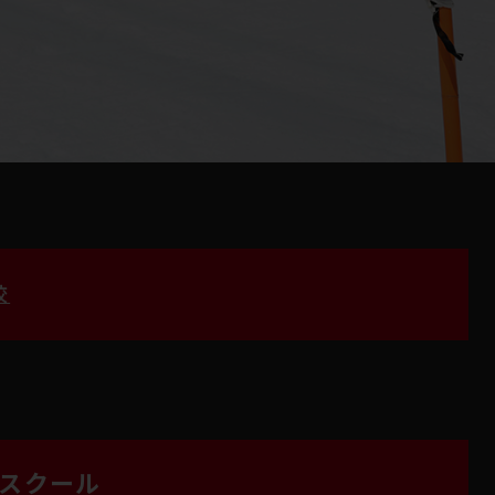
校
ースクール