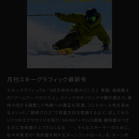
月刊スキーグラフィック最新号
スキーグラフィック8／9月合併号の読みどころ♪ 巻頭、尾﨑隼士
の「アームワークのススメ」。ストックのタイミングや腕の動きで、身
体の向きを調整して外脚への適正な荷重、コントロール性を高め
るメソッド。“尾﨑クロス”で荷重方向を意識するなど、試してみた
い7つのエクササイズを紹介！SKINET＋PLUS連動 緩斜面はでき
るのに急斜面だとできなくなる……。そんなスキーヤーのために、
佐々木常念の「急斜面を制するターンコントロール」を。ターン前