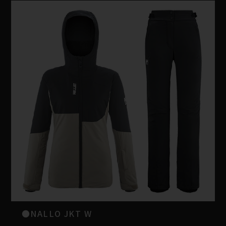
●NALLO JKT W