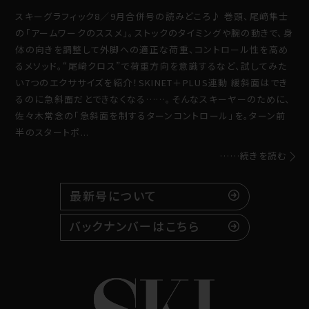
スキーグラフィック8／9月合併号の読みどころ♪ 巻頭、尾﨑隼士
の「アームワークのススメ」。ストックのタイミングや腕の動きで、身
体の向きを調整して外脚への適正な荷重、コントロール性を高め
るメソッド。“尾﨑クロス”で荷重方向を意識するなど、試してみた
い7つのエクササイズを紹介！SKINET＋PLUS連動 緩斜面はでき
るのに急斜面だとできなくなる……。そんなスキーヤーのために、
佐々木常念の「急斜面を制するターンコントロール」を。ターン前
半のスタートポ...
……続きを読む
最新号について
バックナンバーはこちら