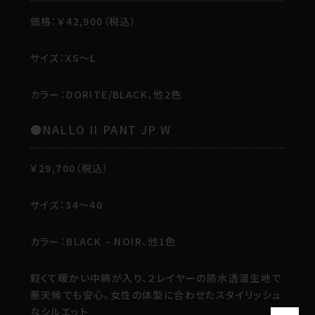
価格：￥42,900（税込）
サイズ：XS～L
カラー：DORITE/BLACK、他2色
●NALLO II PANT JP W
￥29,700（税込）
サイズ：34～40
カラー：BLACK – NOIR、他1色
軽くて暖かい中綿が入り、２レイヤーの防水透湿生地で
悪天候でも安心。女性の体型に合わせたスタイリッシュ
なシルエット