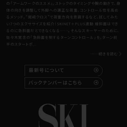
の「アームワークのススメ」。ストックのタイミングや腕の動きで、身
体の向きを調整して外脚への適正な荷重、コントロール性を高め
るメソッド。“尾﨑クロス”で荷重方向を意識するなど、試してみた
い7つのエクササイズを紹介！SKINET＋PLUS連動 緩斜面はでき
るのに急斜面だとできなくなる……。そんなスキーヤーのために、
佐々木常念の「急斜面を制するターンコントロール」を。ターン前
半のスタートポ...
……続きを読む
最新号について
バックナンバーはこちら