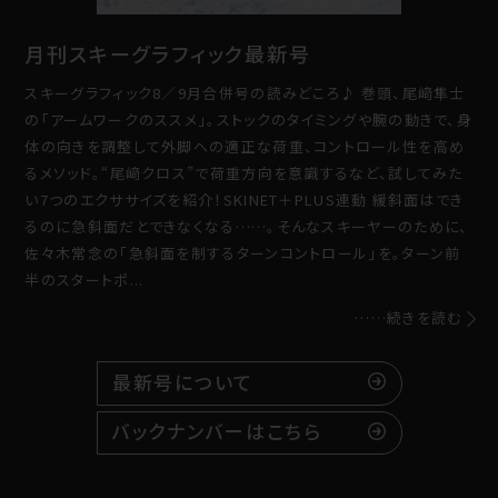
月刊スキーグラフィック最新号
スキーグラフィック8／9月合併号の読みどころ♪ 巻頭、尾﨑隼士
の「アームワークのススメ」。ストックのタイミングや腕の動きで、身
体の向きを調整して外脚への適正な荷重、コントロール性を高め
るメソッド。“尾﨑クロス”で荷重方向を意識するなど、試してみた
い7つのエクササイズを紹介！SKINET＋PLUS連動 緩斜面はでき
るのに急斜面だとできなくなる……。そんなスキーヤーのために、
佐々木常念の「急斜面を制するターンコントロール」を。ターン前
半のスタートポ...
……続きを読む
最新号について
バックナンバーはこちら