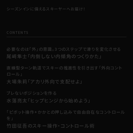
シーズンインに備えるスキーヤーへお届け！
CONTENTS
必要なのは「外」の意識。3つのステップで滑りを変化させる
尾﨑隼士「内倒しない内傾角のつくりかた」
直線型ターン軌道でスキーの推進性を引き出す「外向コント
ロール」
大場朱莉「アカリ外向で支配せよ」
ブレないポジションを作る
水落亮太「ヒップヒンジから始めよう」
「ピボット操作+かかとの押し込みで自由自在なコントロール
を」
竹田征吾のスキー操作・コントロール術