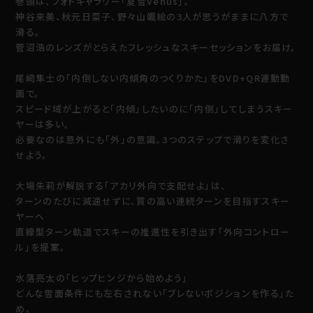
巻頭は、フォトギャラリー「夏雪Venus」。
神谷来美、秋元日菜子、野々山颯絵の3人が思うがままに八方で
滑る。
菅沼浩のレンズがとらえたフレッシュなスキーセッションをお届け。
尾﨑隼士の「内倒しない内傾角のつくりかた」をDVD+QR連動動
画で。
スピード域が上がると「内傾」したいのに「内倒」してしまうスキー
ヤーは多い。
必要なのは意外にも「外」の意識。3つのステップで滑りを変化さ
せよう。
大場朱莉が解説する「アカリ外向で支配せよ」は、
ターンのたびに減速せずに、質の高い連続ターンを目指すスキー
ヤーへ
直線型ターン軌道でスキーの推進性を引き出す「外向コントロー
ル」を提案。
水落亮太の「ヒップヒンジから始めよう」
どんな雪面条件にも左右されない「ブレないポジションを作る」た
め、