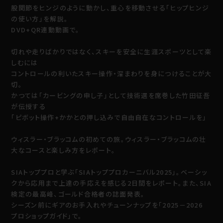
股関節をヒンジのように動かし、重心を移動させる「ヒップヒンジ
の使い方」を解説。
DVD+QR連動動画で。
切れや走りばかりではなく、スキーを安全に生涯スポーツとして楽
しむには
コントロールの利いたスキー操作・深まわりを身につけることが大
切。
かつては「カービングの申し子」として技術選を席巻した竹田征吾
が伝授する
「ピボット操作+かかとの押し込みで自由自在なコントロールを」
ウィスラー・ブラッコムの初めての旅。ウィスラー・ブラッコムの壮
大なコースと楽しみ方をレポート。
SIAトッププロと学ぶ「SIAトッププロカーニバル2025」。ベーシッ
クから応用まで上達の手応えを感じる2日間をレポート。また、SIA
検定の最高峰、ゴールド合格者の誌面発表。
シーズン前にギアのお手入れやチューンナップを「2025－2026
プロショップガイド」で。