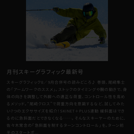
月刊スキーグラフィック最新号
スキーグラフィック8／9月合併号の読みどころ♪ 巻頭、尾﨑隼士
の「アームワークのススメ」。ストックのタイミングや腕の動きで、身
体の向きを調整して外脚への適正な荷重、コントロール性を高め
るメソッド。“尾﨑クロス”で荷重方向を意識するなど、試してみた
い7つのエクササイズを紹介！SKINET＋PLUS連動 緩斜面はでき
るのに急斜面だとできなくなる……。そんなスキーヤーのために、
佐々木常念の「急斜面を制するターンコントロール」を。ターン前
半のスタートポ...