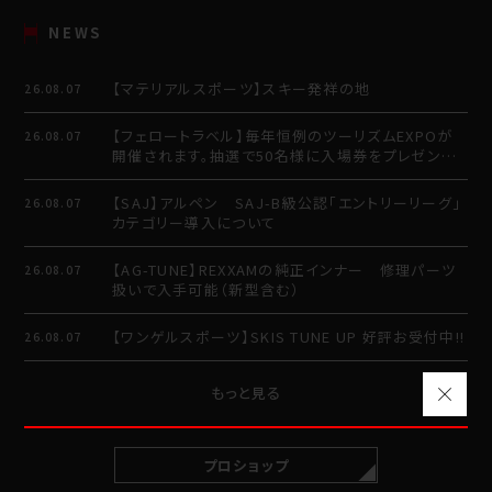
NEWS
【マテリアルスポーツ】スキー発祥の地
26.08.07
【フェロートラベル】毎年恒例のツーリズムEXPOが
26.08.07
開催されます。抽選で50名様に入場券をプレゼント
させていただきます。
【SAJ】アルペン SAJ-B級公認「エントリーリーグ」
26.08.07
カテゴリー導入について
【AG-TUNE】REXXAMの純正インナー 修理パーツ
26.08.07
扱いで入手可能（新型含む）
【ワンゲルスポーツ】SKIS TUNE UP 好評お受付中!!
26.08.07
もっと見る
プロショップ