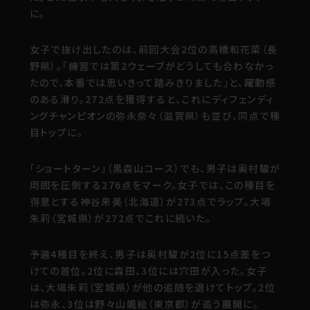
に。
女子で抜け出したのは、前回大会2位の高橋和花菜（長
野県）。「練習では第2ウェーブがどうしても合わなかっ
たので、本番では思いきって踏みきりました」と、躍動感
のある滑り。272点を獲得すると、これにディフェンディ
ングチャンピオンの弥永奈々（滋賀県）も並び、同点で種
目トップに。
「ショートターン」（黒森山コース）でも、男子は奥村駿が
周囲を圧倒する276点をマーク。女子では、この種目を
得意とする神谷来美（北海道）が273点でラップ。大場
朱莉（宮城県）が272点でこれに続いた。
予選4種目を終え、男子は奥村駿が2位に15点差をつ
けての首位。2位に森田、3位には穴田が入った。女子
は、大場朱莉（宮城県）が他の追随を退けてトップ。2位
は弥永、3位は野々山颯絵（東京都）が追う展開に。