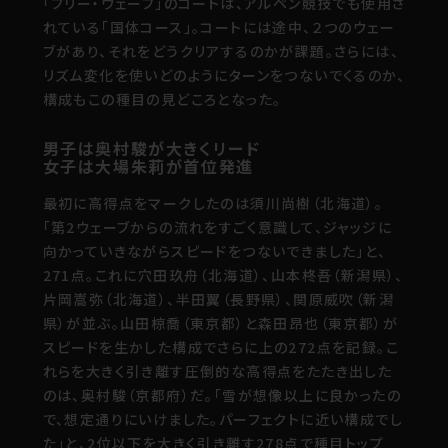
「フリー・ウェーブ」のコートは、アルペン競技でも使用さ
れている「国体コース」。コートには途中、２つのウェー
ブがあり、それをどうクリアするのかが課題。さらには、
リズム変化を使いどのようにターンをつないでくるのか、
構成もこの種目の見どころとなった。
男子は奥村駿が大きくリード
女子は大場朱莉が首位発進
最初に高得点をマークしたのは須川尚樹（北海道）。
「第2ウェーブからの流れをすごく意識して、ジャッジに
向かっていきながらスピードをつないできました」と、
271点。これに穴田玖舟（北海道）、山本柊吾（新潟県）、
片岡嵩弥（北海道）、半田翼（長野県）、関原威吹（新潟
県）が並ぶ。山田椋喬（東京都）と森田昂也（東京都）が
スピードを生かした構成でさらに上の272点を記録。こ
れらを大きく引き離す圧倒的な高得点をたたき出した
のは、奥村駿（京都府）だ。「雪が想像以上に良かったの
で、想定通りにいけました。パーフェクトに近い構成でし
た」と、2位以下を大きく引き離す278点で種目トップ