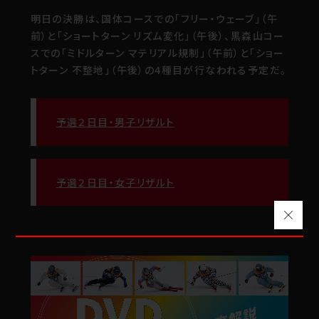
明日の決勝は、国体コースでの「フリー・ウェーブ」（午
前）と「ショートターン リズム変化」（午後）、黒森山コー
スでの「ミドルターン マテリアル規制」（午前）と「ショー
トターン 不整地」（午後）の4種目が行なわれる予定だ。
予選２日目・男子リザルト
予選２日目・女子リザルト